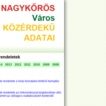
rendeletek
14
2013
2012
2011
2010
2009
2008
 rendelete a helyi közutakra történő behajtás
i rendelete az önkormányzat tulajdonában álló,
amint az utólagos csatlakozásért fizetendő