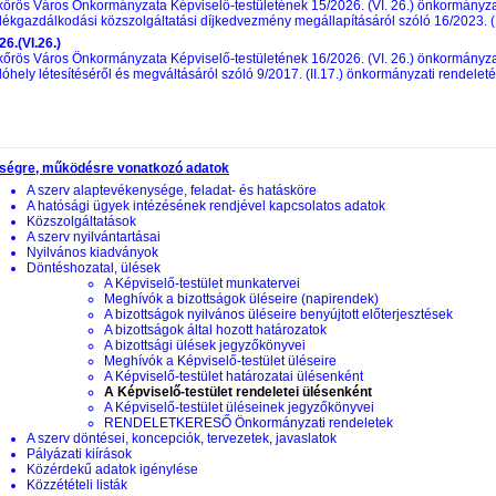
őrös Város Önkormányzata Képviselő-testületének 15/2026. (VI. 26.) önkormányzati
dékgazdálkodási közszolgáltatási díjkedvezmény megállapításáról szóló 16/2023. (
26.(VI.26.)
őrös Város Önkormányzata Képviselő-testületének 16/2026. (VI. 26.) önkormányz
lóhely létesítéséről és megváltásáról szóló 9/2017. (II.17.) önkormányzati rendele
ségre, működésre vonatkozó adatok
A szerv alaptevékenysége, feladat- és hatásköre
A hatósági ügyek intézésének rendjével kapcsolatos adatok
Közszolgáltatások
A szerv nyilvántartásai
Nyilvános kiadványok
Döntéshozatal, ülések
A Képviselő-testület munkatervei
Meghívók a bizottságok üléseire (napirendek)
A bizottságok nyilvános üléseire benyújtott előterjesztések
A bizottságok által hozott határozatok
A bizottsági ülések jegyzőkönyvei
Meghívók a Képviselő-testület üléseire
A Képviselő-testület határozatai ülésenként
A Képviselő-testület rendeletei ülésenként
A Képviselő-testület üléseinek jegyzőkönyvei
RENDELETKERESŐ Önkormányzati rendeletek
A szerv döntései, koncepciók, tervezetek, javaslatok
Pályázati kiírások
Közérdekű adatok igénylése
Közzétételi listák