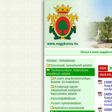
Vissza a www.nagykoros
Főoldal - Oldaltérkép
Szervezeti, személyzeti adatok
2026
2
Tevékenységre, működésre
vonatkozó adatok
2026.06.
A szerv alaptevékenysége,
feladat- és hatásköre
13/20
Nagyk
A hatósági ügyek
rendjé
intézésének rendjével
kapcsolatos adatok
14/20
Nagyk
Közszolgáltatások
vízik
A szerv nyilvántartásai
hozzá
Nyilvános kiadványok
15/20