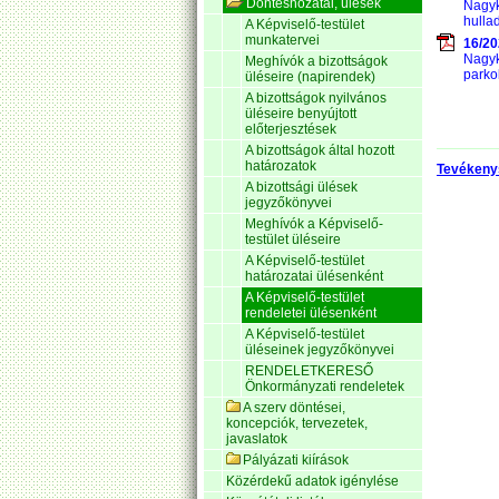
Döntéshozatal, ülések
Nagyk
hulla
A Képviselő-testület
munkatervei
16/20
Nagyk
Meghívók a bizottságok
parko
üléseire (napirendek)
A bizottságok nyilvános
üléseire benyújtott
előterjesztések
A bizottságok által hozott
határozatok
Tevékeny
A bizottsági ülések
jegyzőkönyvei
Meghívók a Képviselő-
testület üléseire
A Képviselő-testület
határozatai ülésenként
A Képviselő-testület
rendeletei ülésenként
A Képviselő-testület
üléseinek jegyzőkönyvei
RENDELETKERESŐ
Önkormányzati rendeletek
A szerv döntései,
koncepciók, tervezetek,
javaslatok
Pályázati kiírások
Közérdekű adatok igénylése