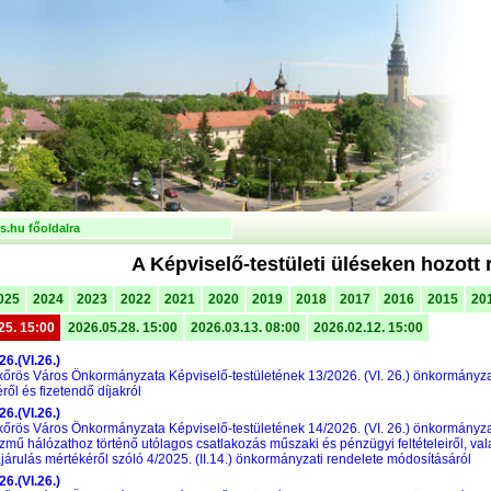
.hu főoldalra
A Képviselő-testületi üléseken hozott 
025
2024
2023
2022
2021
2020
2019
2018
2017
2016
2015
20
25. 15:00
2026.05.28. 15:00
2026.03.13. 08:00
2026.02.12. 15:00
26.(VI.26.)
őrös Város Önkormányzata Képviselő-testületének 13/2026. (VI. 26.) önkormányzati
ről és fizetendő díjakról
26.(VI.26.)
őrös Város Önkormányzata Képviselő-testületének 14/2026. (VI. 26.) önkormányzat
özmű hálózathoz történő utólagos csatlakozás műszaki és pénzügyi feltételeiről, val
járulás mértékéről szóló 4/2025. (II.14.) önkormányzati rendelete módosításáról
26.(VI.26.)