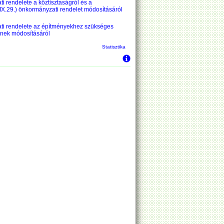
 rendelete a köztisztaságról és a
IX.29.) önkormányzati rendelet módosításáról
ati rendelete az építményekhez szükséges
tének módosításáról
Statisztika