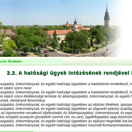
.hu főoldalra
2.2. A hatósági ügyek intézésének rendjével
gazgatási, önkormányzati, és egyéb hatósági ügyekben a hatáskörrel rendelkező, 
en eljáró szerv neve
gazgatási, önkormányzati, és egyéb hatósági ügyekben a hatáskörrel rendelkező, 
en eljáró szerv illetékességi területe Az államigazgatási, önkormányzati, és egy
mok, okmányok felsorolása
azgatási, önkormányzati, és egyéb hatósági ügyekben az eljárási illetékek, igazgat
gazgatási, önkormányzati, és egyéb hatósági ügyekben az alapvető eljárási szabál
 az ügymenetre vonatkozó tájékoztatás Az államigazgatási, önkormányzati, és egyé
ra szolgáló postacím (postafiók szerinti cím, ha van), ügyfélfogadási vagy közönség
azgatási, önkormányzati, és egyéb hatósági ügyekben az eljárást megindító irat ben
gazgatási, önkormányzati, és egyéb hatósági ügyekben használt formanyomtatványo