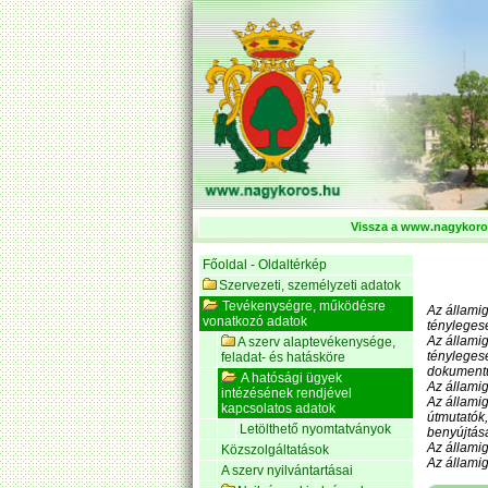
Vissza a www.nagykoros
Főoldal - Oldaltérkép
Szervezeti, személyzeti adatok
Tevékenységre, működésre
Az állami
vonatkozó adatok
tényleges
Az állami
A szerv alaptevékenysége,
tényleges
feladat- és hatásköre
dokumentu
A hatósági ügyek
Az államig
intézésének rendjével
Az állami
kapcsolatos adatok
útmutatók,
Letölthető nyomtatványok
benyújtásá
Az államig
Közszolgáltatások
Az állami
A szerv nyilvántartásai