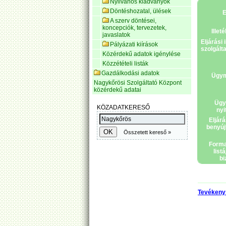
Nyilvános kiadványok
Döntéshozatal, ülések
E
A szerv döntései,
koncepciók, tervezetek,
Illet
javaslatok
Eljárási 
Pályázati kiírások
szolgált
Közérdekű adatok igénylése
Közzétételi listák
Gazdálkodási adatok
Ügym
Nagykőrösi Szolgáltató Központ
közérdekű adatai
Ügy
nyi
Eljárá
benyúj
Form
list
bi
Tevékeny