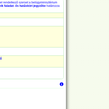
el rendelkező szervet a belügyminisztérium
ik faladat- és hatásköri jegyzéke
határozza
dő