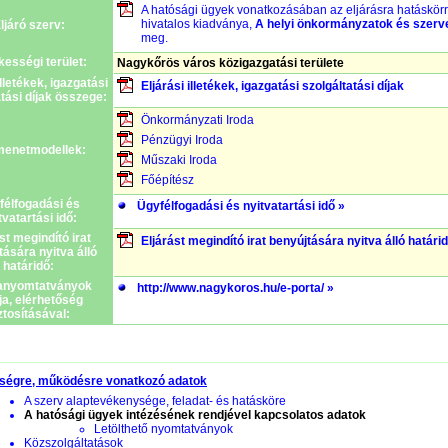
A hatósági ügyek vonatkozásában az eljárásra hatáskörr
hivatalos kiadványa,
A helyi önkormányzatok és szerve
ljáró szerv:
meg.
ékességi terület:
Nagykőrös város közigazgatási területe
illetékek, igazgatási
Eljárási illetékek, igazgatási szolgáltatási díjak
atási díjak összege:
Önkormányzati Iroda
Pénzügyi Iroda
enetmodellek:
Műszaki Iroda
Főépítész
félfogadási és
Ügyfélfogadási és nyitvatartási idő »
tvatartási idő:
st megindító irat
Eljárást megindító irat benyújtására nyitva álló határi
tására nyitva álló
határidő:
anyomtatványok
http://www.nagykoros.hu/e-porta/ »
ája, elérhetőség
ztosításával:
ségre, működésre vonatkozó adatok
A szerv alaptevékenysége, feladat- és hatásköre
A hatósági ügyek intézésének rendjével kapcsolatos adatok
Letölthető nyomtatványok
Közszolgáltatások