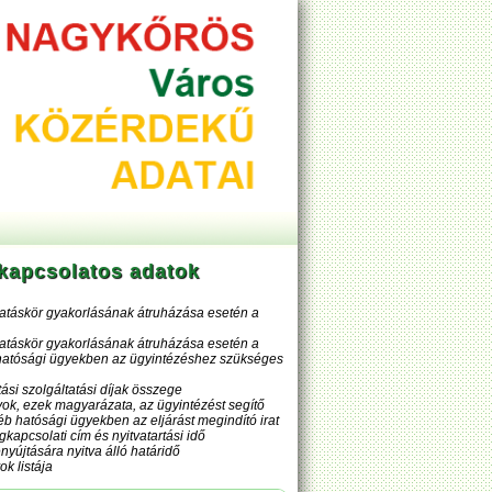
 kapcsolatos adatok
hatáskör gyakorlásának átruházása esetén a
hatáskör gyakorlásának átruházása esetén a
éb hatósági ügyekben az ügyintézéshez szükséges
ási szolgáltatási díjak összege
yok, ezek magyarázata, az ügyintézést segítő
b hatósági ügyekben az eljárást megindító irat
kapcsolati cím és nyitvatartási idő
yújtására nyitva álló határidő
k listája