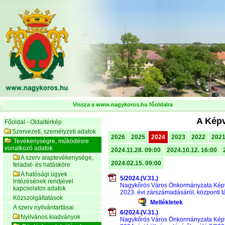
Vissza a www.nagykoros.hu főoldalra
A Képv
Főoldal - Oldaltérkép
Szervezeti, személyzeti adatok
2026
2025
2024
2023
2022
202
Tevékenységre, működésre
vonatkozó adatok
2024.11.28. 09:00
2024.10.12. 16:00
A szerv alaptevékenysége,
2024.02.15. 09:00
feladat- és hatásköre
A hatósági ügyek
5/2024.(V.31.)
intézésének rendjével
Nagykőrös Város Önkormányzata Képvi
kapcsolatos adatok
2023. évi zárszámadásáról, központi 
Közszolgáltatások
Mellékletek
A szerv nyilvántartásai
6/2024.(V.31.)
Nyilvános kiadványok
Nagykőrös Város Önkormányzata Képvi