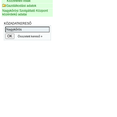
Közzétételi listák
Gazdálkodási adatok
Nagykőrösi Szolgáltató Központ
közérdekű adatai