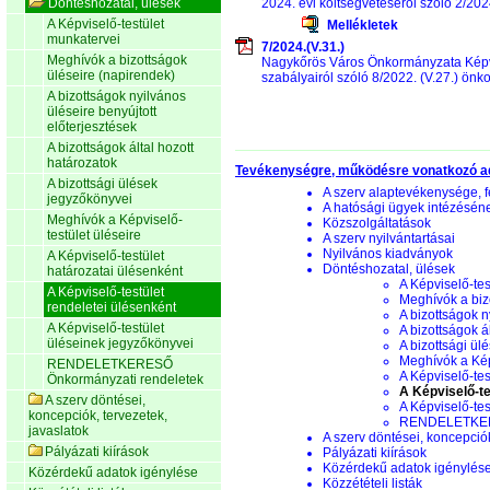
Döntéshozatal, ülések
2024. évi költségvetéséről szóló 2/202
A Képviselő-testület
Mellékletek
munkatervei
7/2024.(V.31.)
Meghívók a bizottságok
Nagykőrös Város Önkormányzata Képvis
üléseire (napirendek)
szabályairól szóló 8/2022. (V.27.) ön
A bizottságok nyilvános
üléseire benyújtott
előterjesztések
A bizottságok által hozott
határozatok
Tevékenységre, működésre vonatkozó a
A bizottsági ülések
A szerv alaptevékenysége, f
jegyzőkönyvei
A hatósági ügyek intézésén
Meghívók a Képviselő-
Közszolgáltatások
testület üléseire
A szerv nyilvántartásai
Nyilvános kiadványok
A Képviselő-testület
Döntéshozatal, ülések
határozatai ülésenként
A Képviselő-tes
A Képviselő-testület
Meghívók a biz
rendeletei ülésenként
A bizottságok n
A Képviselő-testület
A bizottságok á
üléseinek jegyzőkönyvei
A bizottsági ül
Meghívók a Képv
RENDELETKERESŐ
A Képviselő-tes
Önkormányzati rendeletek
A Képviselő-te
A szerv döntései,
A Képviselő-te
koncepciók, tervezetek,
RENDELETKERE
javaslatok
A szerv döntései, koncepciók
Pályázati kiírások
Pályázati kiírások
Közérdekű adatok igénylés
Közérdekű adatok igénylése
Közzétételi listák