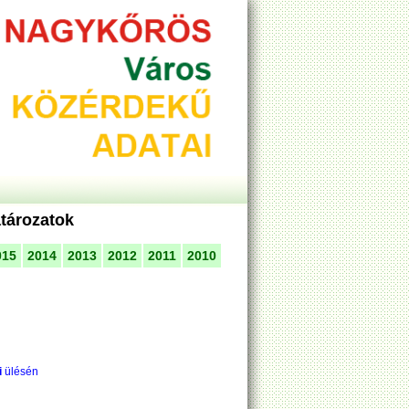
atározatok
015
2014
2013
2012
2011
2010
i
ülésén