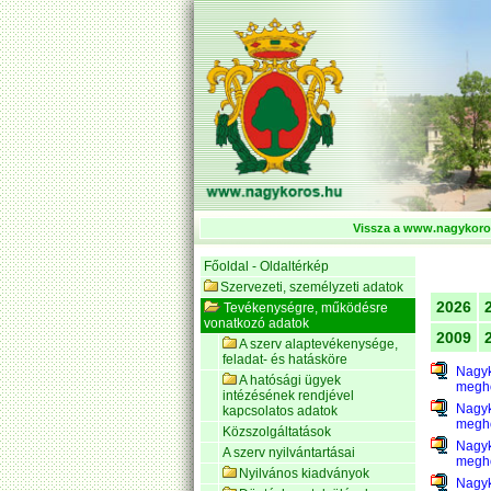
Vissza a www.nagykoros
Főoldal - Oldaltérkép
Szervezeti, személyzeti adatok
2026
Tevékenységre, működésre
vonatkozó adatok
2009
A szerv alaptevékenysége,
feladat- és hatásköre
Nagyk
A hatósági ügyek
megho
intézésének rendjével
Nagyk
kapcsolatos adatok
megho
Közszolgáltatások
Nagyk
A szerv nyilvántartásai
megho
Nyilvános kiadványok
Nagyk