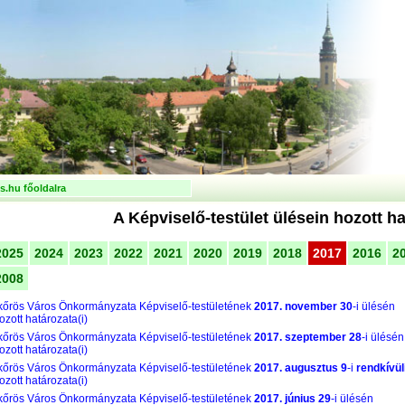
.hu főoldalra
A Képviselő-testület ülésein hozott h
2025
2024
2023
2022
2021
2020
2019
2018
2017
2016
2
2008
őrös Város Önkormányzata Képviselő-testületének
2017. november 30
-i ülésén
zott határozata(i)
őrös Város Önkormányzata Képviselő-testületének
2017. szeptember 28
-i ülésén
zott határozata(i)
őrös Város Önkormányzata Képviselő-testületének
2017. augusztus 9
-i
rendkívül
zott határozata(i)
őrös Város Önkormányzata Képviselő-testületének
2017. június 29
-i ülésén