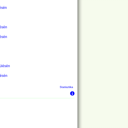
ésén
ésén
ésén
ülésén
ésén
Statisztika