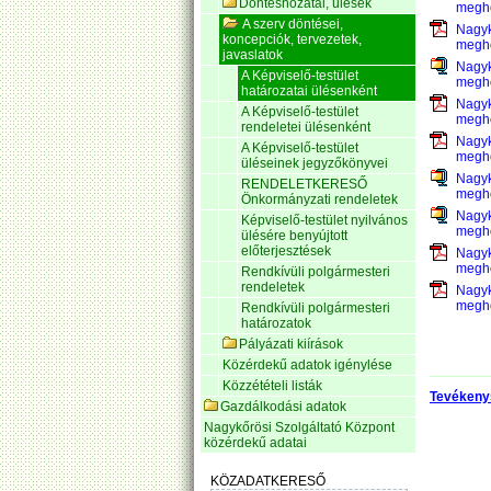
Döntéshozatal, ülések
megho
A szerv döntései,
Nagyk
koncepciók, tervezetek,
megho
javaslatok
Nagyk
A Képviselő-testület
megho
határozatai ülésenként
Nagyk
A Képviselő-testület
megho
rendeletei ülésenként
Nagyk
A Képviselő-testület
megho
üléseinek jegyzőkönyvei
Nagyk
RENDELETKERESŐ
megho
Önkormányzati rendeletek
Nagyk
Képviselő-testület nyilvános
megho
ülésére benyújtott
előterjesztések
Nagyk
megho
Rendkívüli polgármesteri
rendeletek
Nagyk
megho
Rendkívüli polgármesteri
határozatok
Pályázati kiírások
Közérdekű adatok igénylése
Közzétételi listák
Tevékeny
Gazdálkodási adatok
Nagykőrösi Szolgáltató Központ
közérdekű adatai