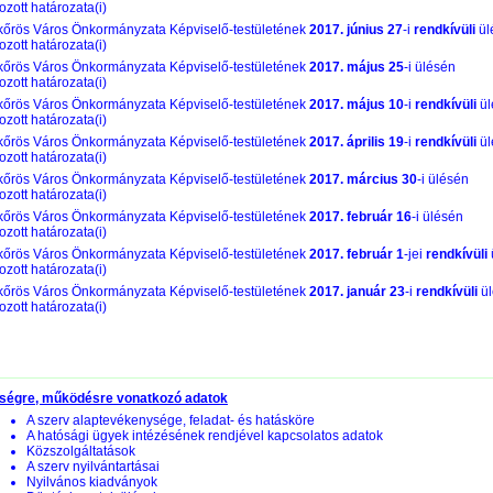
zott határozata(i)
őrös Város Önkormányzata Képviselő-testületének
2017. június 27
-i
rendkívüli
ül
zott határozata(i)
őrös Város Önkormányzata Képviselő-testületének
2017. május 25
-i ülésén
zott határozata(i)
őrös Város Önkormányzata Képviselő-testületének
2017. május 10
-i
rendkívüli
ül
zott határozata(i)
őrös Város Önkormányzata Képviselő-testületének
2017. április 19
-i
rendkívüli
ül
zott határozata(i)
őrös Város Önkormányzata Képviselő-testületének
2017. március 30
-i ülésén
zott határozata(i)
őrös Város Önkormányzata Képviselő-testületének
2017. február 16
-i ülésén
zott határozata(i)
őrös Város Önkormányzata Képviselő-testületének
2017. február 1
-jei
rendkívüli
zott határozata(i)
őrös Város Önkormányzata Képviselő-testületének
2017. január 23
-i
rendkívüli
ül
zott határozata(i)
ségre, működésre vonatkozó adatok
A szerv alaptevékenysége, feladat- és hatásköre
A hatósági ügyek intézésének rendjével kapcsolatos adatok
Közszolgáltatások
A szerv nyilvántartásai
Nyilvános kiadványok