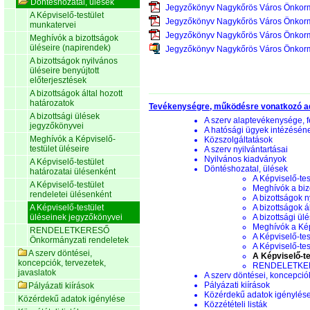
Döntéshozatal, ülések
Jegyzőkönyv Nagykőrös Város Önkorm
A Képviselő-testület
Jegyzőkönyv Nagykőrös Város Önkorm
munkatervei
Jegyzőkönyv Nagykőrös Város Önkorm
Meghívók a bizottságok
üléseire (napirendek)
Jegyzőkönyv Nagykőrös Város Önkorm
A bizottságok nyilvános
üléseire benyújtott
előterjesztések
A bizottságok által hozott
határozatok
Tevékenységre, működésre vonatkozó a
A bizottsági ülések
A szerv alaptevékenysége, f
jegyzőkönyvei
A hatósági ügyek intézésén
Meghívók a Képviselő-
Közszolgáltatások
testület üléseire
A szerv nyilvántartásai
Nyilvános kiadványok
A Képviselő-testület
Döntéshozatal, ülések
határozatai ülésenként
A Képviselő-tes
A Képviselő-testület
Meghívók a biz
rendeletei ülésenként
A bizottságok n
A Képviselő-testület
A bizottságok á
üléseinek jegyzőkönyvei
A bizottsági ül
Meghívók a Képv
RENDELETKERESŐ
A Képviselő-tes
Önkormányzati rendeletek
A Képviselő-tes
A szerv döntései,
A Képviselő-te
koncepciók, tervezetek,
RENDELETKERE
javaslatok
A szerv döntései, koncepciók
Pályázati kiírások
Pályázati kiírások
Közérdekű adatok igénylés
Közérdekű adatok igénylése
Közzétételi listák