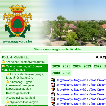
Vissza a www.nagykoros.hu főoldalra
A Kép
Főoldal - Oldaltérkép
Szervezeti, személyzeti adatok
2026
2025
2024
2023
2022
Tevékenységre, működésre
vonatkozó adatok
2009
2008
A szerv alaptevékenysége,
feladat- és hatásköre
Jegyzőkönyv Nagykőrös Város Önkorm
A hatósági ügyek
Jegyzőkönyv Nagykőrös Város Önkorm
intézésének rendjével
kapcsolatos adatok
Jegyzőkönyv Nagykőrös Város Önkorm
Közszolgáltatások
Jegyzőkönyv Nagykőrös Város Önkorm
A szerv nyilvántartásai
Jegyzőkönyv Nagykőrös Város Önkorm
Nyilvános kiadványok
Jegyzőkönyv Nagykőrös Város Önkorm