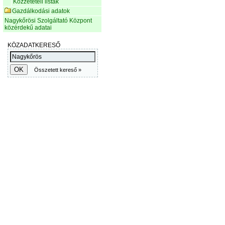
Közzétételi listák
Gazdálkodási adatok
Nagykőrösi Szolgáltató Központ
közérdekű adatai