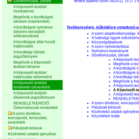
Döntéshozatal, ülések
térítési díjakról szóló 36/2011. (V.27
A Képviselő-testület
munkatervei
Meghívók a bizottságok
üléseire (napirendek)
A bizottságok nyilvános
Tevékenységre, működésre vonatkozó a
üléseire benyújtott
A szerv alaptevékenysége, f
előterjesztések
A hatósági ügyek intézésén
A bizottságok által hozott
Közszolgáltatások
határozatok
A szerv nyilvántartásai
Nyilvános kiadványok
A bizottsági ülések
Döntéshozatal, ülések
jegyzőkönyvei
A Képviselő-tes
Meghívók a Képviselő-
Meghívók a biz
testület üléseire
A bizottságok n
A Képviselő-testület
A bizottságok á
határozatai ülésenként
A bizottsági ül
Meghívók a Képv
A Képviselő-testület
A Képviselő-tes
rendeletei ülésenként
A Képviselő-te
A Képviselő-testület
A Képviselő-te
üléseinek jegyzőkönyvei
RENDELETKERE
A szerv döntései, koncepciók
RENDELETKERESŐ
Pályázati kiírások
Önkormányzati rendeletek
Közérdekű adatok igénylés
A szerv döntései,
Közzétételi listák
koncepciók, tervezetek,
javaslatok
Pályázati kiírások
Közérdekű adatok igénylése