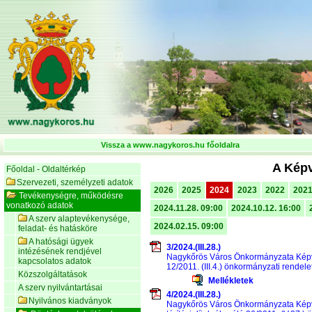
Vissza a www.nagykoros.hu főoldalra
A Képv
Főoldal - Oldaltérkép
Szervezeti, személyzeti adatok
2026
2025
2024
2023
2022
202
Tevékenységre, működésre
vonatkozó adatok
2024.11.28. 09:00
2024.10.12. 16:00
A szerv alaptevékenysége,
2024.02.15. 09:00
feladat- és hatásköre
A hatósági ügyek
3/2024.(III.28.)
intézésének rendjével
Nagykőrös Város Önkormányzata Képvise
kapcsolatos adatok
12/2011. (III.4.) önkormányzati rendel
Közszolgáltatások
Mellékletek
A szerv nyilvántartásai
4/2024.(III.28.)
Nyilvános kiadványok
Nagykőrös Város Önkormányzata Képvise