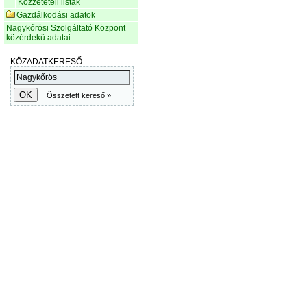
Közzétételi listák
Gazdálkodási adatok
Nagykőrösi Szolgáltató Központ
közérdekű adatai