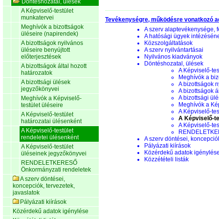
Döntéshozatal, ülések
A Képviselő-testület
munkatervei
Tevékenységre, működésre vonatkozó a
Meghívók a bizottságok
A szerv alaptevékenysége, f
üléseire (napirendek)
A hatósági ügyek intézésén
A bizottságok nyilvános
Közszolgáltatások
üléseire benyújtott
A szerv nyilvántartásai
előterjesztések
Nyilvános kiadványok
Döntéshozatal, ülések
A bizottságok által hozott
A Képviselő-tes
határozatok
Meghívók a biz
A bizottsági ülések
A bizottságok n
jegyzőkönyvei
A bizottságok á
A bizottsági ül
Meghívók a Képviselő-
Meghívók a Képv
testület üléseire
A Képviselő-tes
A Képviselő-testület
A Képviselő-te
határozatai ülésenként
A Képviselő-te
A Képviselő-testület
RENDELETKERE
rendeletei ülésenként
A szerv döntései, koncepciók
Pályázati kiírások
A Képviselő-testület
Közérdekű adatok igénylés
üléseinek jegyzőkönyvei
Közzétételi listák
RENDELETKERESŐ
Önkormányzati rendeletek
A szerv döntései,
koncepciók, tervezetek,
javaslatok
Pályázati kiírások
Közérdekű adatok igénylése