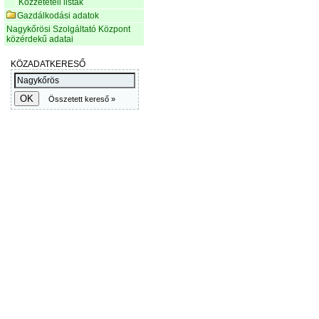
Közzétételi listák
Gazdálkodási adatok
Nagykőrösi Szolgáltató Központ
közérdekű adatai