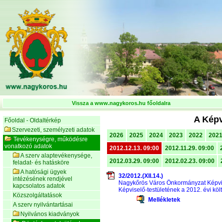
Vissza a www.nagykoros.hu főoldalra
A Képv
Főoldal - Oldaltérkép
Szervezeti, személyzeti adatok
2026
2025
2024
2023
2022
202
Tevékenységre, működésre
vonatkozó adatok
2012.12.13. 09:00
2012.11.29. 09:00
A szerv alaptevékenysége,
2012.03.29. 09:00
2012.02.23. 09:00
feladat- és hatásköre
A hatósági ügyek
32/2012.(XII.14.)
intézésének rendjével
Nagykőrös Város Önkormányzat Képvis
kapcsolatos adatok
Képviselő-testületének a 2012. évi köl
Közszolgáltatások
Mellékletek
A szerv nyilvántartásai
Nyilvános kiadványok