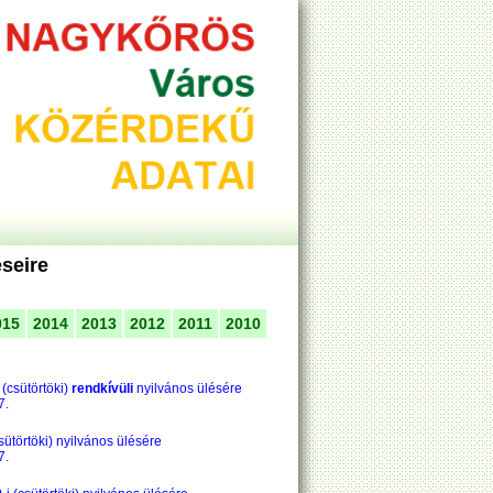
éseire
015
2014
2013
2012
2011
2010
i (csütörtöki)
rendkívüli
nyilvános ülésére
7.
csütörtöki) nyilvános ülésére
7.