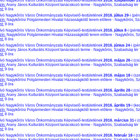
vó Nagykőrös Város Önkormányzata Képviselő-testületének
2016. szeptember 2
zín:
Arany János Kulturális Központ tanácskozó terme - Nagykőrös, Szabadság tér 
nt:
9 óra
vó Nagykőrös Város Önkormányzata Képviselő-testületének
2016. július 29
-i (pén
zín:
Nagykőrösi Polgármesteri Hivatal házasságkötő terem előtere - Nagykőrös, Sz
nt:
9 óra
vó Nagykőrös Város Önkormányzata Képviselő-testületének
2016. július 8
-i (pént
zín:
Nagykőrösi Polgármesteri Hivatal Házasságkötő terem előtere - Nagykőrös, Sz
nt:
8 óra
vó Nagykőrös Város Önkormányzata Képviselő-testületének
2016. június 24
-i (pé
zín:
Arany János Kulturális Központ tanácskozó terme - Nagykőrös, Szabadság tér 
nt:
9 óra
vó Nagykőrös Város Önkormányzata Képviselő-testületének
2016. május 26
-i (cs
zín:
Arany János Kulturális Központ tanácskozó terme - Nagykőrös, Szabadság tér 
nt:
9 óra
vó Nagykőrös Város Önkormányzata Képviselő-testületének
2016. május 18
-i (sz
zín:
Nagykőrösi Polgármesteri Hivatal Házasságkötő terem előtere - Nagykőrös, Sz
nt:
8 óra
vó Nagykőrös Város Önkormányzata Képviselő-testületének
2016. április 28
-i (cs
zín:
Arany János Kulturális Központ tanácskozó terme - Nagykőrös, Szabadság tér 
nt:
9 óra
vó Nagykőrös Város Önkormányzata Képviselő-testületének
2016. április 19
-i (ke
zín:
Nagykőrösi Polgármesteri Hivatal Házasságkötő terem előtere - Nagykőrös, Sz
nt:
8 óra
vó Nagykőrös Város Önkormányzata Képviselő-testületének
2016. március 31
-i 
zín:
Arany János Kulturális Központ tanácskozó terme - Nagykőrös, Szabadság tér 
nt:
9 óra
vó Nagykőrös Város Önkormányzata Képviselő-testületének
2016. február 18
-i (
zín:
Arany János Kulturális Központ tanácskozó terme - Nagykőrös, Szabadság tér 