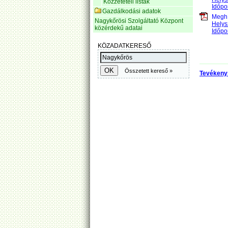
Közzétételi listák
Időpo
Gazdálkodási adatok
Meghí
Nagykőrösi Szolgáltató Központ
Helys
közérdekű adatai
Időpo
Tevékeny