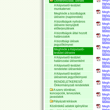
Meghí
Döntéshozatal, ülések
Helys
A Képviselő-testület
Időpo
munkatervei
Meghí
Meghívók a bizottságok
Helys
üléseire (napirendek)
Időpo
A bizottságok nyilvános
Meghí
üléseire benyújtott
Helys
előterjesztések
Időpo
A bizottságok által hozott
Meghí
határozatok
Helys
A bizottsági ülések
Időpo
jegyzőkönyvei
Meghí
Meghívók a Képviselő-
Helys
testület üléseire
Időpo
A Képviselő-testület
Meghí
határozatai ülésenként
Helys
A Képviselő-testület
Időpo
rendeletei ülésenként
Meghí
A Képviselő-testület
Helys
üléseinek jegyzőkönyvei
Időpo
RENDELETKERESŐ
Meghí
Önkormányzati rendeletek
Helys
Időpo
A szerv döntései,
koncepciók, tervezetek,
Meghí
javaslatok
Helys
Pályázati kiírások
Időpo
Közérdekű adatok igénylése
Meghí
Helys