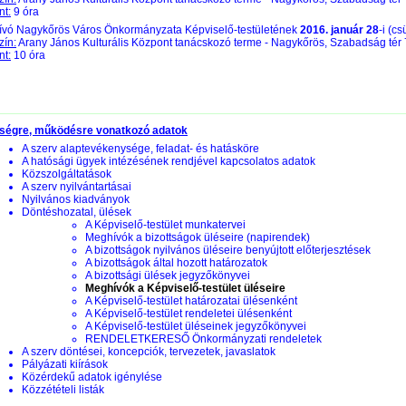
nt:
9 óra
vó Nagykőrös Város Önkormányzata Képviselő-testületének
2016. január 28
-i (cs
zín:
Arany János Kulturális Központ tanácskozó terme - Nagykőrös, Szabadság tér 
nt:
10 óra
ségre, működésre vonatkozó adatok
A szerv alaptevékenysége, feladat- és hatásköre
A hatósági ügyek intézésének rendjével kapcsolatos adatok
Közszolgáltatások
A szerv nyilvántartásai
Nyilvános kiadványok
Döntéshozatal, ülések
A Képviselő-testület munkatervei
Meghívók a bizottságok üléseire (napirendek)
A bizottságok nyilvános üléseire benyújtott előterjesztések
A bizottságok által hozott határozatok
A bizottsági ülések jegyzőkönyvei
Meghívók a Képviselő-testület üléseire
A Képviselő-testület határozatai ülésenként
A Képviselő-testület rendeletei ülésenként
A Képviselő-testület üléseinek jegyzőkönyvei
RENDELETKERESŐ Önkormányzati rendeletek
A szerv döntései, koncepciók, tervezetek, javaslatok
Pályázati kiírások
Közérdekű adatok igénylése
Közzétételi listák