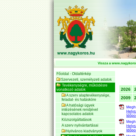
Vissza a www.nagykoros
Főoldal - Oldaltérkép
Szervezeti, személyzeti adatok
Tevékenységre, működésre
2026
vonatkozó adatok
A szerv alaptevékenysége,
2009
feladat- és hatásköre
A hatósági ügyek
Meghí
intézésének rendjével
Helys
kapcsolatos adatok
Időpo
Közszolgáltatások
Meghí
A szerv nyilvántartásai
Helys
Időpo
Nyilvános kiadványok