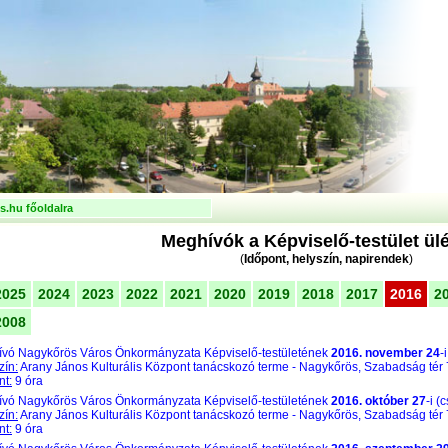
.hu főoldalra
Meghívók a Képviselő-testület ül
(
Időpont, helyszín, napirendek
)
2025
2024
2023
2022
2021
2020
2019
2018
2017
2016
2
2008
vó Nagykőrös Város Önkormányzata Képviselő-testületének
2016. november 24
-
zín:
Arany János Kulturális Központ tanácskozó terme - Nagykőrös, Szabadság tér 
nt:
9 óra
vó Nagykőrös Város Önkormányzata Képviselő-testületének
2016. október 27
-i (
zín:
Arany János Kulturális Központ tanácskozó terme - Nagykőrös, Szabadság tér 
nt:
9 óra