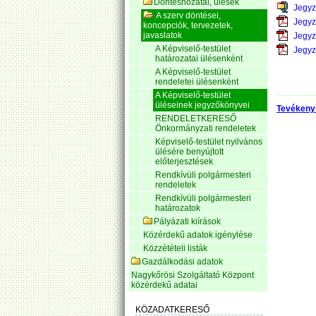
Döntéshozatal, ülések
Jegyz
A szerv döntései,
Jegyz
koncepciók, tervezetek,
javaslatok
Jegyz
A Képviselő-testület
Jegyz
határozatai ülésenként
A Képviselő-testület
rendeletei ülésenként
A Képviselő-testület
üléseinek jegyzőkönyvei
Tevékeny
RENDELETKERESŐ
Önkormányzati rendeletek
Képviselő-testület nyilvános
ülésére benyújtott
előterjesztések
Rendkívüli polgármesteri
rendeletek
Rendkívüli polgármesteri
határozatok
Pályázati kiírások
Közérdekű adatok igénylése
Közzétételi listák
Gazdálkodási adatok
Nagykőrösi Szolgáltató Központ
közérdekű adatai