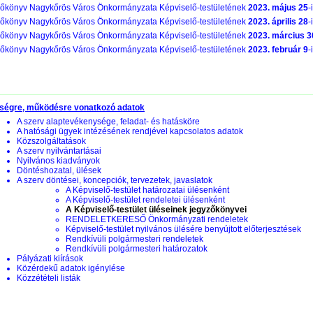
őkönyv Nagykőrös Város Önkormányzata Képviselő-testületének
2023. május 25
-
őkönyv Nagykőrös Város Önkormányzata Képviselő-testületének
2023. április 28
-
őkönyv Nagykőrös Város Önkormányzata Képviselő-testületének
2023. március 3
őkönyv Nagykőrös Város Önkormányzata Képviselő-testületének
2023. február 9
-
ségre, működésre vonatkozó adatok
A szerv alaptevékenysége, feladat- és hatásköre
A hatósági ügyek intézésének rendjével kapcsolatos adatok
Közszolgáltatások
A szerv nyilvántartásai
Nyilvános kiadványok
Döntéshozatal, ülések
A szerv döntései, koncepciók, tervezetek, javaslatok
A Képviselő-testület határozatai ülésenként
A Képviselő-testület rendeletei ülésenként
A Képviselő-testület üléseinek jegyzőkönyvei
RENDELETKERESŐ Önkormányzati rendeletek
Képviselő-testület nyilvános ülésére benyújtott előterjesztések
Rendkívüli polgármesteri rendeletek
Rendkívüli polgármesteri határozatok
Pályázati kiírások
Közérdekű adatok igénylése
Közzétételi listák