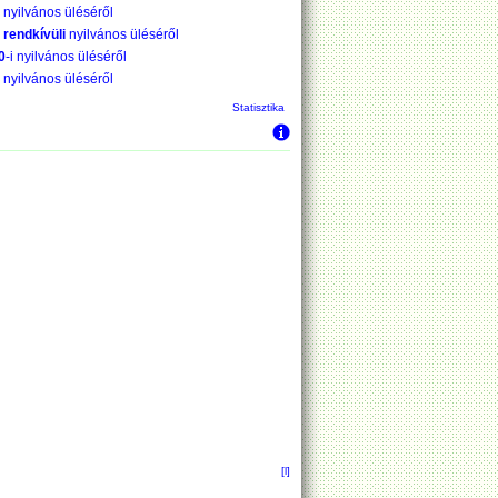
i nyilvános üléséről
i
rendkívüli
nyilvános üléséről
0
-i nyilvános üléséről
i nyilvános üléséről
Statisztika
[l]