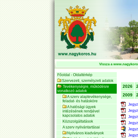
Vissza a www.nagykoros
Főoldal - Oldaltérkép
Szervezeti, személyzeti adatok
2026
Tevékenységre, működésre
vonatkozó adatok
2009
A szerv alaptevékenysége,
feladat- és hatásköre
Jegyz
A hatósági ügyek
Jegyz
intézésének rendjével
kapcsolatos adatok
Jegyz
Közszolgáltatások
Jegyz
A szerv nyilvántartásai
Jegyz
Nyilvános kiadványok
Jegyz