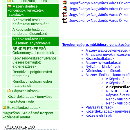
Döntéshozatal, ülések
Jegyzőkönyv Nagykőrös Város Önkorm
A szerv döntései,
Jegyzőkönyv Nagykőrös Város Önkorm
koncepciók, tervezetek,
javaslatok
Jegyzőkönyv Nagykőrös Város Önkorm
A Képviselő-testület
Jegyzőkönyv Nagykőrös Város Önkorm
határozatai ülésenként
A Képviselő-testület
rendeletei ülésenként
A Képviselő-testület
üléseinek jegyzőkönyvei
Tevékenységre, működésre vonatkozó a
RENDELETKERESŐ
A szerv alaptevékenysége, f
Önkormányzati rendeletek
A hatósági ügyek intézésén
Képviselő-testület nyilvános
Közszolgáltatások
ülésére benyújtott
A szerv nyilvántartásai
előterjesztések
Nyilvános kiadványok
Döntéshozatal, ülések
Rendkívüli polgármesteri
A szerv döntései, koncepciók
rendeletek
A Képviselő-tes
Rendkívüli polgármesteri
A Képviselő-tes
határozatok
A Képviselő-te
Pályázati kiírások
RENDELETKERE
Képviselő-testü
Közérdekű adatok igénylése
Rendkívüli pol
Közzétételi listák
Rendkívüli pol
Pályázati kiírások
Gazdálkodási adatok
Közérdekű adatok igénylés
Nagykőrösi Szolgáltató Központ
Közzétételi listák
közérdekű adatai