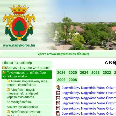
Vissza a www.nagykoros.hu főoldalra
A Kép
Főoldal - Oldaltérkép
Szervezeti, személyzeti adatok
2026
2025
2024
2023
2022
Tevékenységre, működésre
vonatkozó adatok
2009
2008
A szerv alaptevékenysége,
feladat- és hatásköre
Jegyzőkönyv Nagykőrös Város Önkorm
A hatósági ügyek
Jegyzőkönyv Nagykőrös Város Önkorm
intézésének rendjével
kapcsolatos adatok
Jegyzőkönyv Nagykőrös Város Önkorm
Közszolgáltatások
Jegyzőkönyv Nagykőrös Város Önkorm
A szerv nyilvántartásai
Jegyzőkönyv Nagykőrös Város Önkorm
Nyilvános kiadványok
Jegyzőkönyv Nagykőrös Város Önkorm