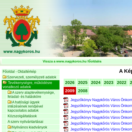
Vissza a www.nagykoros.hu főoldalra
A Kép
Főoldal - Oldaltérkép
Szervezeti, személyzeti adatok
2026
2025
2024
2023
2022
Tevékenységre, működésre
vonatkozó adatok
2009
2008
A szerv alaptevékenysége,
feladat- és hatásköre
Jegyzőkönyv Nagykőrös Város Önkorm
A hatósági ügyek
Jegyzőkönyv Nagykőrös Város Önkorm
intézésének rendjével
kapcsolatos adatok
Jegyzőkönyv Nagykőrös Város Önkorm
Közszolgáltatások
Jegyzőkönyv Nagykőrös Város Önkorm
A szerv nyilvántartásai
Jegyzőkönyv Nagykőrös Város Önkorm
Nyilvános kiadványok
Jegyzőkönyv Nagykőrös Város Önkorm