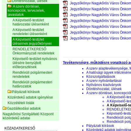
Döntéshozatal, ülések
Jegyzőkönyv Nagykőrös Város Önkorm
A szerv döntései,
Jegyzőkönyv Nagykőrös Város Önkorm
koncepciók, tervezetek,
javaslatok
Jegyzőkönyv Nagykőrös Város Önkorm
A Képviselő-testület
Jegyzőkönyv Nagykőrös Város Önkorm
határozatai ülésenként
Jegyzőkönyv Nagykőrös Város Önkorm
A Képviselő-testület
Jegyzőkönyv Nagykőrös Város Önkorm
rendeletei ülésenként
Jegyzőkönyv Nagykőrös Város Önkorm
A Képviselő-testület
üléseinek jegyzőkönyvei
RENDELETKERESŐ
Önkormányzati rendeletek
Képviselő-testület nyilvános
Tevékenységre, működésre vonatkozó a
ülésére benyújtott
előterjesztések
A szerv alaptevékenysége, f
Rendkívüli polgármesteri
A hatósági ügyek intézésén
rendeletek
Közszolgáltatások
A szerv nyilvántartásai
Rendkívüli polgármesteri
Nyilvános kiadványok
határozatok
Döntéshozatal, ülések
Pályázati kiírások
A szerv döntései, koncepciók
A Képviselő-tes
Közérdekű adatok igénylése
A Képviselő-tes
Közzétételi listák
A Képviselő-te
Gazdálkodási adatok
RENDELETKERE
Képviselő-testü
Nagykőrösi Szolgáltató Központ
Rendkívüli pol
közérdekű adatai
Rendkívüli pol
Pályázati kiírások
Közérdekű adatok igénylés