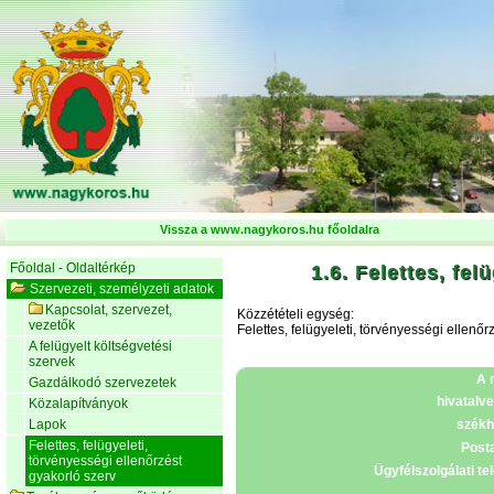
Vissza a www.nagykoros.hu főoldalra
Főoldal - Oldaltérkép
1.6. Felettes, fe
Szervezeti, személyzeti adatok
Kapcsolat, szervezet,
Közzétételi egység:
vezetők
Felettes, felügyeleti, törvényességi ellenőr
A felügyelt költségvetési
szervek
A 
Gazdálkodó szervezetek
hivatalve
Közalapítványok
Lapok
székh
Felettes, felügyeleti,
Post
törvényességi ellenőrzést
Ügyfélszolgálati te
gyakorló szerv