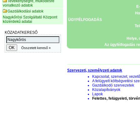
Tevékenységre, működésre
vonatkozó adatok
E-
Gazdálkodási adatok
Ho
Nagykőrösi Szolgáltató Központ
ÜGYFÉLFOGADÁS
közérdekű adatai
Tel
Helye, 
Az ügyfélfogadás re
Szervezeti, személyzeti adatok
Kapcsolat, szervezet, vezet
A felügyelt költségvetési sz
Gazdálkodó szervezetek
Közalapítványok
Lapok
Felettes, felügyeleti, törv