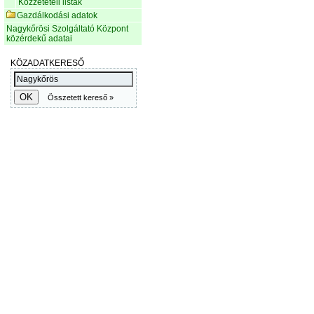
Közzétételi listák
Gazdálkodási adatok
Nagykőrösi Szolgáltató Központ
közérdekű adatai