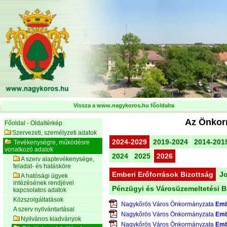
Vissza a www.nagykoros.hu főoldalra
Az Önkorm
Főoldal - Oldaltérkép
Szervezeti, személyzeti adatok
2024-2029
2019-2024
2014-201
Tevékenységre, működésre
vonatkozó adatok
2024
2025
2026
A szerv alaptevékenysége,
feladat- és hatásköre
Emberi Erőforrások Bizottság
Jo
A hatósági ügyek
intézésének rendjével
Pénzügyi és Városüzemeltetési B
kapcsolatos adatok
Közszolgáltatások
Nagykőrös Város Önkormányzata
Emb
A szerv nyilvántartásai
Nagykőrös Város Önkormányzata
Emb
Nyilvános kiadványok
Nagykőrös Város Önkormányzata
Emb