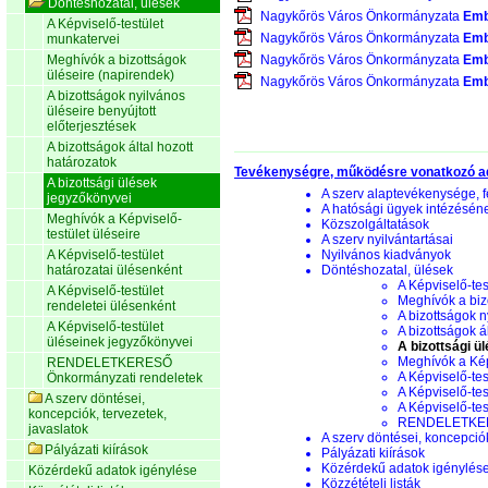
Döntéshozatal, ülések
Nagykőrös Város Önkormányzata
Emb
A Képviselő-testület
Nagykőrös Város Önkormányzata
Emb
munkatervei
Meghívók a bizottságok
Nagykőrös Város Önkormányzata
Emb
üléseire (napirendek)
Nagykőrös Város Önkormányzata
Emb
A bizottságok nyilvános
üléseire benyújtott
előterjesztések
A bizottságok által hozott
határozatok
Tevékenységre, működésre vonatkozó a
A bizottsági ülések
A szerv alaptevékenysége, f
jegyzőkönyvei
A hatósági ügyek intézésén
Meghívók a Képviselő-
Közszolgáltatások
testület üléseire
A szerv nyilvántartásai
A Képviselő-testület
Nyilvános kiadványok
határozatai ülésenként
Döntéshozatal, ülések
A Képviselő-tes
A Képviselő-testület
Meghívók a biz
rendeletei ülésenként
A bizottságok n
A Képviselő-testület
A bizottságok á
üléseinek jegyzőkönyvei
A bizottsági ü
Meghívók a Képv
RENDELETKERESŐ
A Képviselő-tes
Önkormányzati rendeletek
A Képviselő-tes
A szerv döntései,
A Képviselő-te
koncepciók, tervezetek,
RENDELETKERE
javaslatok
A szerv döntései, koncepciók
Pályázati kiírások
Pályázati kiírások
Közérdekű adatok igénylés
Közérdekű adatok igénylése
Közzétételi listák